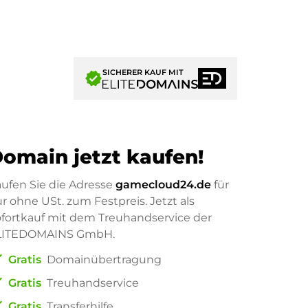
SICHERER KAUF MIT
verified
omain jetzt kaufen!
ufen Sie die Adresse
gamecloud24.de
für
ur
ohne USt. zum Festpreis. Jetzt als
fortkauf mit dem Treuhandservice der
LITEDOMAINS GmbH.
ck
Gratis
Domainübertragung
ck
Gratis
Treuhandservice
ck
Gratis
Transferhilfe