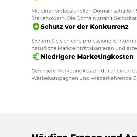
Mit einer professionellen Domain schaffen 
Stakeholdern. Die Domain strahlt Seriosität 
health_and_safety
Schutz vor der Konkurrenz
Sichern Sie sich eine professionelle Intern
natürliche Markteintrittsbarrieren und er
euro_symbol
Niedrigere Marketingkosten
Geringere Marketingkosten durch einen be
Werbekampagnen und wiederkehrende Besu