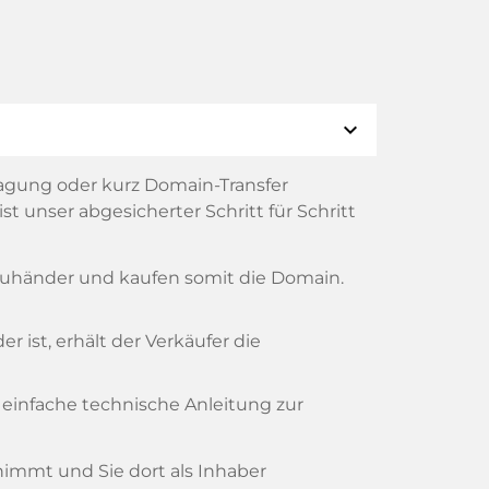
expand_more
agung oder kurz Domain-Transfer
t unser abgesicherter Schritt für Schritt
reuhänder und kaufen somit die Domain.
 ist, erhält der Verkäufer die
 einfache technische Anleitung zur
rnimmt und Sie dort als Inhaber